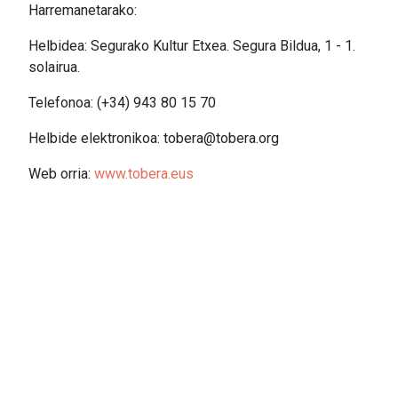
Harremanetarako:
Helbidea: Segurako Kultur Etxea. Segura Bildua, 1 - 1.
solairua.
Telefonoa: (+34) 943 80 15 70
Helbide elektronikoa: tobera@tobera.org
Web orria:
www.tobera.eus