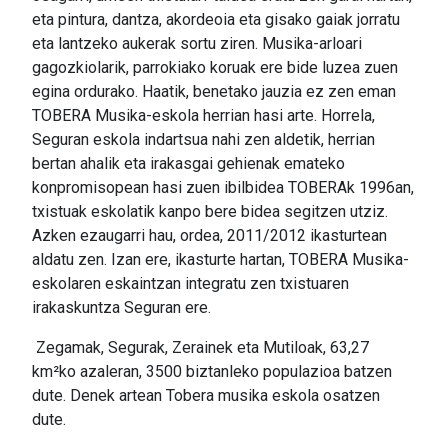
eta pintura, dantza, akordeoia eta gisako gaiak jorratu
eta lantzeko aukerak sortu ziren. Musika-arloari
gagozkiolarik, parrokiako koruak ere bide luzea zuen
egina ordurako. Haatik, benetako jauzia ez zen eman
TOBERA Musika-eskola herrian hasi arte. Horrela,
Seguran eskola indartsua nahi zen aldetik, herrian
bertan ahalik eta irakasgai gehienak emateko
konpromisopean hasi zuen ibilbidea TOBERAk 1996an,
txistuak eskolatik kanpo bere bidea segitzen utziz.
Azken ezaugarri hau, ordea, 2011/2012 ikasturtean
aldatu zen. Izan ere, ikasturte hartan, TOBERA Musika-
eskolaren eskaintzan integratu zen txistuaren
irakaskuntza Seguran ere.
Zegamak, Segurak, Zerainek eta Mutiloak, 63,27
km²ko azaleran, 3500 biztanleko populazioa batzen
dute. Denek artean Tobera musika eskola osatzen
dute.