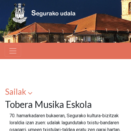
Sailak
Tobera Musika Eskola
70. hamarkadaren bukaeran, Segurako kultura-bizitzak
loraldia izan zuen: udalak lagundutako txistu-bandaren
osagarri, umeen txistulari-taldea eratu zen garai hartan,