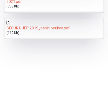
2021.pdf
(738 Kb)
SEGURA JEP 2019_behin betikoa.pdf
(112 Kb)