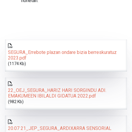
honetan.
SEGURA_Errebote plazan ondare bizia berreskuratuz
2023.pdf
(1174 Kb)
22_OEJ_SEGURA_HARIZ HARI SORGINDU ADI.
EMAKUMEEN IBILALDI GIDATUA 2022.pdf
(982 Kb)
20.07 21_JEP_SEGURA_ARDIXARRA SENSORIAL