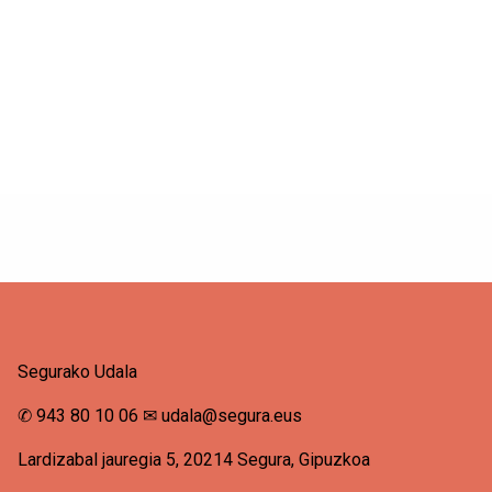
Segurako Udala
✆
943 80 10 06
✉
udala@segura.eus
Lardizabal jauregia 5, 20214 Segura, Gipuzkoa