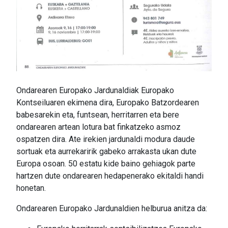
Ondarearen Europako Jardunaldiak Europako
Kontseiluaren ekimena dira, Europako Batzordearen
babesarekin eta, funtsean, herritarren eta bere
ondarearen artean lotura bat finkatzeko asmoz
ospatzen dira. Ate irekien jardunaldi modura daude
sortuak eta aurrekaririk gabeko arrakasta ukan dute
Europa osoan. 50 estatu kide baino gehiagok parte
hartzen dute ondarearen hedapenerako ekitaldi handi
honetan.
Ondarearen Europako Jardunaldien helburua anitza da: