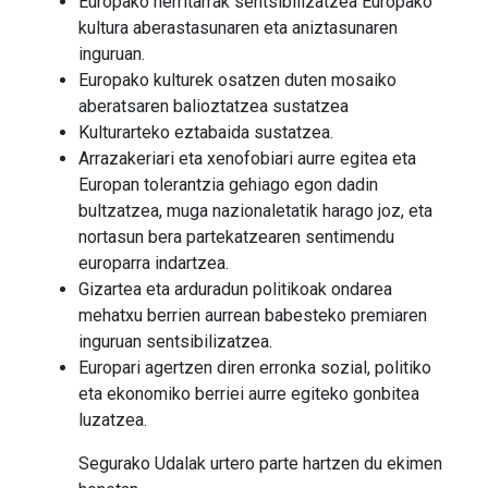
Europako herritarrak sentsibilizatzea Europako
kultura aberastasunaren eta aniztasunaren
inguruan.
Europako kulturek osatzen duten mosaiko
aberatsaren balioztatzea sustatzea
Kulturarteko eztabaida sustatzea.
Arrazakeriari eta xenofobiari aurre egitea eta
Europan tolerantzia gehiago egon dadin
bultzatzea, muga nazionaletatik harago joz, eta
nortasun bera partekatzearen sentimendu
europarra indartzea.
Gizartea eta arduradun politikoak ondarea
mehatxu berrien aurrean babesteko premiaren
inguruan sentsibilizatzea.
Europari agertzen diren erronka sozial, politiko
eta ekonomiko berriei aurre egiteko gonbitea
luzatzea.
Segurako Udalak urtero parte hartzen du ekimen