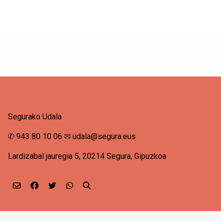
Segurako Udala
✆
943 80 10 06
✉
udala@segura.eus
Lardizabal jauregia 5, 20214 Segura, Gipuzkoa
Email
Facebook
Twitter
Whatsapp
Bilatu orrian