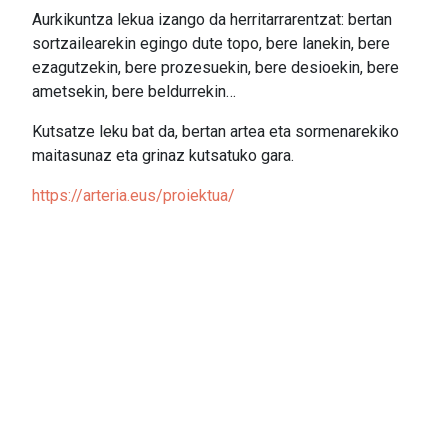
Aurkikuntza lekua izango da herritarrarentzat: bertan
sortzailearekin egingo dute topo, bere lanekin, bere
ezagutzekin, bere prozesuekin, bere desioekin, bere
ametsekin, bere beldurrekin…
Kutsatze leku bat da, bertan artea eta sormenarekiko
maitasunaz eta grinaz kutsatuko gara.
https://arteria.eus/proiektua/