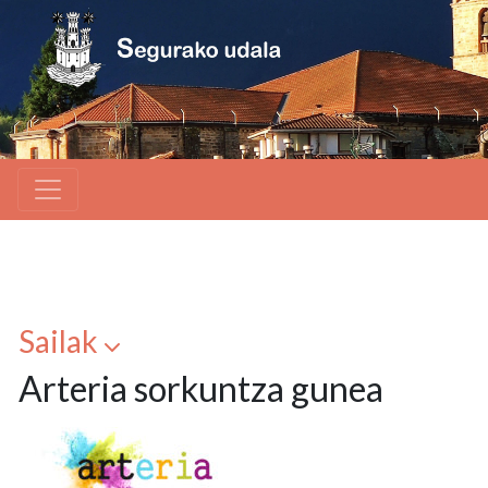
Sailak
Arteria sorkuntza gunea