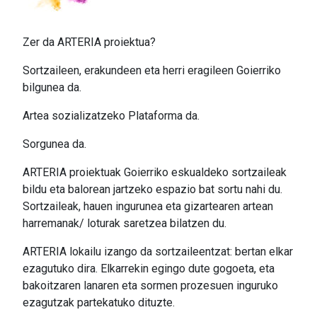
Zer da ARTERIA proiektua?
Sortzaileen, erakundeen eta herri eragileen Goierriko
bilgunea da.
Artea sozializatzeko Plataforma da.
Sorgunea da.
ARTERIA proiektuak Goierriko eskualdeko sortzaileak
bildu eta balorean jartzeko espazio bat sortu nahi du.
Sortzaileak, hauen ingurunea eta gizartearen artean
harremanak/ loturak saretzea bilatzen du.
ARTERIA lokailu izango da sortzaileentzat: bertan elkar
ezagutuko dira. Elkarrekin egingo dute gogoeta, eta
bakoitzaren lanaren eta sormen prozesuen inguruko
ezagutzak partekatuko dituzte.