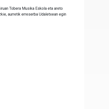
iruan Tobera Musika Eskola eta areto
zkie, aurretik erreserba Udaletxean egin