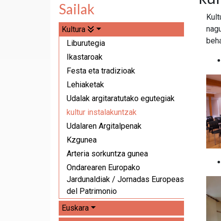
Sailak
Kult
nagu
Kultura
beha
Liburutegia
Ikastaroak
Festa eta tradizioak
Lehiaketak
Udalak argitaratutako egutegiak
kultur instalakuntzak
Udalaren Argitalpenak
Kzgunea
Arteria sorkuntza gunea
Ondarearen Europako
Jardunaldiak / Jornadas Europeas
del Patrimonio
Euskara