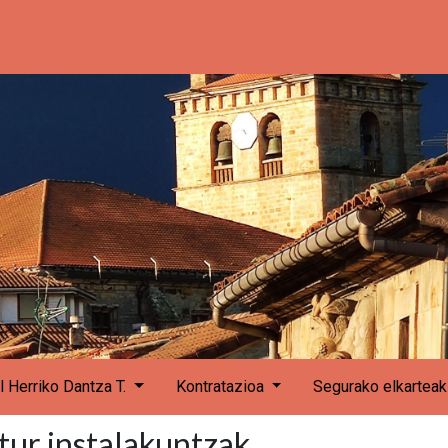
l Herriko Dantza T.
Kontratazioa
Segurako elkartea
tur instalakuntzak