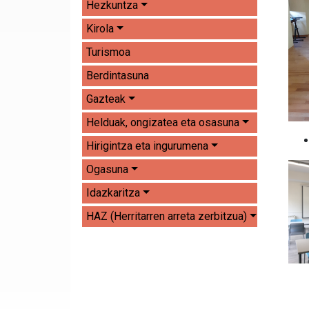
Hezkuntza
Kirola
Turismoa
Berdintasuna
Gazteak
Helduak, ongizatea eta osasuna
Hirigintza eta ingurumena
Ogasuna
Idazkaritza
HAZ (Herritarren arreta zerbitzua)