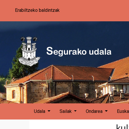
Erabiltzeko baldintzak
Udala
Sailak
Ondarea
Euska
kul