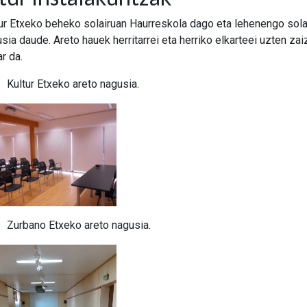
ur Etxeko beheko solairuan Haurreskola dago eta lehenengo sola
sia daude. Areto hauek herritarrei eta herriko elkarteei uzten zai
r da.
Kultur Etxeko areto nagusia.
Zurbano Etxeko areto nagusia.