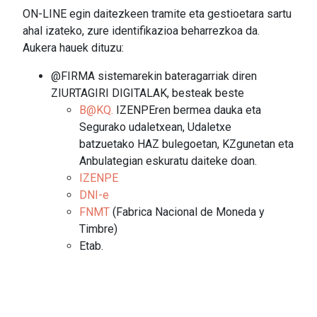
ON-LINE egin daitezkeen tramite eta gestioetara sartu
ahal izateko, zure identifikazioa beharrezkoa da.
Aukera hauek dituzu:
@FIRMA sistemarekin bateragarriak diren
ZIURTAGIRI DIGITALAK, besteak beste
B@KQ
.
IZENPEren bermea dauka eta
Segurako udaletxean, Udaletxe
batzuetako HAZ bulegoetan, KZgunetan eta
Anbulategian eskuratu daiteke doan.
IZENPE
DNI-e
FNMT
(Fabrica Nacional de Moneda y
Timbre)
Etab.