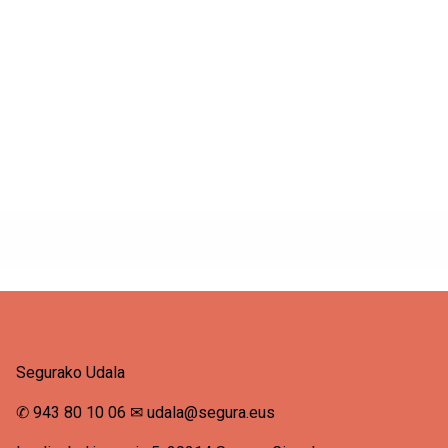
Segurako Udala
✆
943 80 10 06
✉
udala@segura.eus