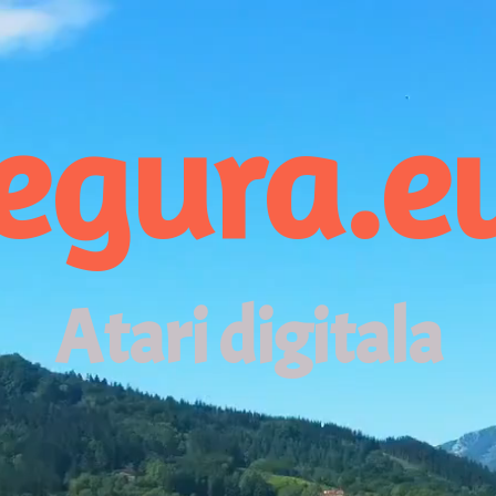
egura.e
Atari digitala